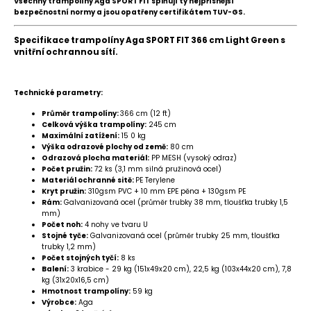
Všechny trampolíny Aga SPORT FIT splňují ty nejpřísnější
bezpečnostní normy a jsou opatřeny certifikátem TUV-GS.
Specifikace trampolíny Aga SPORT FIT 366 cm Light Green s
vnitřní ochrannou sítí.
Technické parametry:
Průměr trampolíny:
366 cm (12 ft)
Celková výška trampolíny:
245 cm
Maximální zatížení:
15 0 kg
Výška odrazové plochy od země:
80 cm
Odrazová plocha materiál:
PP MESH (vysoký odraz)
Počet pružin:
72 ks (3,1 mm silná pružinová ocel)
Materiál ochranné sitě:
PE Terylene
Kryt pružin:
310gsm PVC + 10 mm EPE pěna + 130gsm PE
Rám:
Galvanizovaná ocel (průměr trubky 38 mm, tloušťka trubky 1,5
mm)
Počet noh:
4 nohy ve tvaru U
Stojné tyče:
Galvanizovaná ocel (průměr trubky 25 mm, tloušťka
trubky 1,2 mm)
Počet stojných tyčí:
8 ks
Balení:
3 krabice - 29 kg (151x49x20 cm), 22,5 kg (103x44x20 cm), 7,8
kg (31x20x16,5 cm)
Hmotnost trampolíny:
59 kg
Výrobce:
Aga