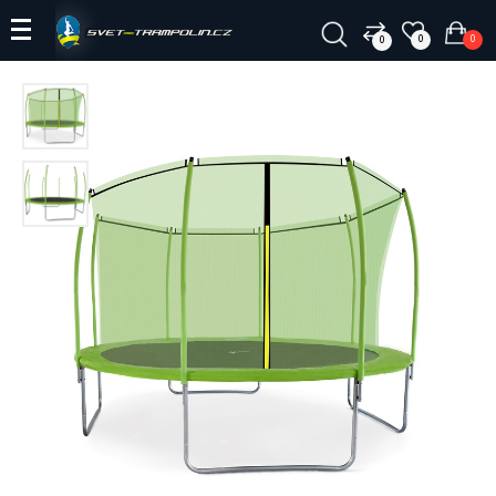
0
0
0