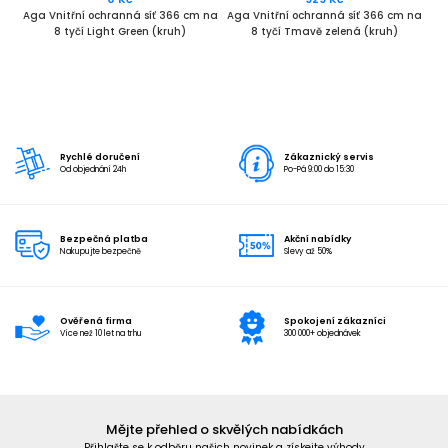
ks
Aga Vnitřní ochranná síť 366 cm na
Aga Vnitřní ochranná síť 366 cm na
Ag
8 tyčí Light Green (kruh)
8 tyčí Tmavě zelená (kruh)
Rychlé doručení
Zákaznický servis
Od objednání 24h
Po-Pá 9:00 do 15:30
Bezpečná platba
Akční nabídky
Nakupujte bezpečně
Slevy až 50%
Ověřená firma
Spokojení zákazníci
Více než 10 let na trhu
300 000+ objednávek
Mějte přehled o skvělých nabídkách
Přihlašte se k odběru našich novinek a získejte výhody