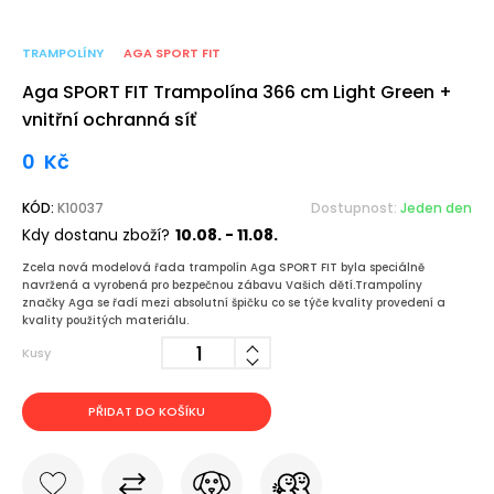
TRAMPOLÍNY
AGA SPORT FIT
Aga SPORT FIT Trampolína 366 cm Light Green +
vnitřní ochranná síť
0
Kč
KÓD:
K10037
Dostupnost:
Jeden den
Kdy dostanu zboží?
10.08. - 11.08.
Zcela nová modelová řada trampolín Aga SPORT FIT byla speciálně
navržená a vyrobená pro bezpečnou zábavu Vašich dětí.Trampolíny
značky Aga se řadí mezi absolutní špičku co se týče kvality provedení a
kvality použitých materiálu.
Kusy
PŘIDAT DO KOŠÍKU