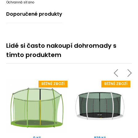
Ochranná síť
ano
Doporučené produkty
Lidé si často nakoupí dohromady s
tímto produktem
Í
BĚŽNÉ ZBOŽÍ
BĚŽNÉ ZBOŽÍ
%
0 Kč
929 Kč