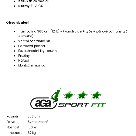
Záruka:
24 měsíců
Normy:
TUV-GS
Obsah balení:
Trampolína 366 cm (12 ft) - (konstrukce + tyče + pěnové ochrany tyčí
+ šrouby)
Vnitřní ochranná síť
Odrazová plocha
Bezpečnostní kryt pružin
Pružiny
Nářadí
Montážní manuál
Rozměr
366 cm
Barva
Světle zelená
Nosnost
150 kg
Hmotnost
57 kg