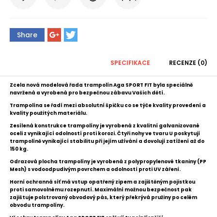
Share
SPECIFIKACE
RECENZE (0)
Zcela nová modelová řada trampolín Aga SPORT FIT byla speciálně
navržená a vyrobená pro bezpečnou zábavu Vašich dětí.
Trampolína se řadí mezi absolutní špičku co se týče kvality provedení a
kvality použitých materiálu.
Z
esílená konstrukce trampolíny je vyrobená z kvalitní galvanizované
oceli z vynikající odolností proti korozi.
Čtyři nohy ve tvaru U poskytují
trampolíně vynikající stabilitu
při jejím užívání
a dovolují zatížení až do
150 kg.
Odrazová plocha trampolíny je vyrobená z polypropylenové tkaniny (PP
Mesh) s vodoodpudivým povrchem a odolností proti UV záření.
Horní ochranná síť má vstup opatřený zipem a zajištěným pojistkou
proti samovolnému rozepnutí.
Maximální možnou bezpečnost pak
zajištuje polstrovaný obvodový pás, který překrývá pružiny po celém
obvodu trampolíny.